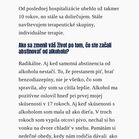
Od poslednej hospitalizácie ubehlo už takmer
10 rokov, no stále sa doliečujem. Stále
navštevujem terapeutické skupiny,
individuálne terapie.
Ako sa zmenil váš život po tom, čo ste začali
abstinovať od alkoholu?
Radikálne. Aj ked samotná abstinencia od
alkoholu nestačí. To, že prestanem piť, brať
benzodiazepíny, nie je všetko, čo som
spravila, aby som sa cítila lepšie. Alkohol ma
pozitívne oslovil hneď pri prvej mojej
skúsenosti v 17 rokoch. Aj keď skúsenosti s
alkoholom som mala už ako dieťa. V troch
rokoch som vypila otcovi pivo, nechal si ho
vonku na dvore chladiť v snehu. Pamätám si
nedeľné obedy, kedy nám rodičia dávali ako