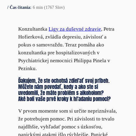
/ Čas čítania:
6 min (1767 Slov)
Konzultantka
Ligy za duševné zdravie
, Petra
Hofierková, zvládla depresiu, závislosť a
pokus o samovraždu. Teraz pomáha ako
konzultantka pre hospitalizovaných v
Psychiatrickej nemocnici Philippa Pinela v
Pezinku.
Ďakujem, že ste ochotná zdieľať svoj príbeh.
Môžete nám povedať, kedy a ako ste si
uvedomili, že máte problém s alkoholom?
Aké boli vaše prvé kroky k hľadaniu pomoci?
V prvom momente som si určite nepriznávala,
že potrebujem pomoc. Pri závislosti to trvalo
najdlhšie, vyhľadať pomoc s úzkosťou,
panickými atakmi išlo rýchlejšie. Panické