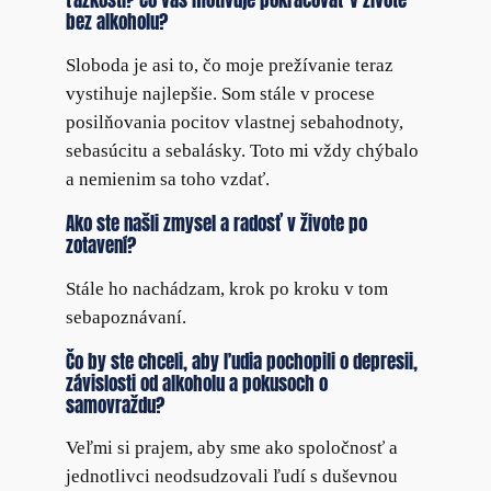
ťažkosti? Čo vás motivuje pokračovať v živote
bez alkoholu?
Sloboda je asi to, čo moje prežívanie teraz
vystihuje najlepšie. Som stále v procese
posilňovania pocitov vlastnej sebahodnoty,
sebasúcitu a sebalásky. Toto mi vždy chýbalo
a nemienim sa toho vzdať.
Ako ste našli zmysel a radosť v živote po
zotavení?
Stále ho nachádzam, krok po kroku v tom
sebapoznávaní.
Čo by ste chceli, aby ľudia pochopili o depresii,
závislosti od alkoholu a pokusoch o
samovraždu?
Veľmi si prajem, aby sme ako spoločnosť a
jednotlivci neodsudzovali ľudí s duševnou