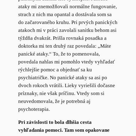
ataky mi znemožňovali normálne fungovanie,
strach z nich ma opantal a dostávala som sa
do začarovaného kruhu. Pri prvých panických
atakoch mi v práci zavolali sanitku behom asi
týždňa dvakrát. Prišla rovnaká posadka a
doktorka mi ten druhý raz povedala: „Máte
panické ataky.“ To, že to pomenovala,
povedala nahlas mi pomohlo vtedy vyhľadať
rýchlejšie pomoc a objednať sa ku
psychiatričke. No panické ataky sa asi po
dvoch rokoch vrátili. Lieky vyriešili dočasne
príznaky, nie však príčinu. Vtedy som si
neuvedomovala, že je potrebná aj
psychoterapia.
Pri závislosti to bola dlhšia cesta
vyhľadania pomoci. Tam som opakovane