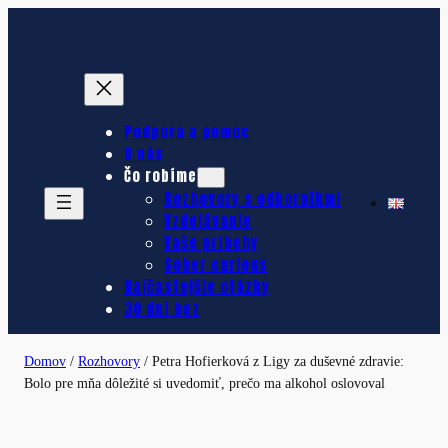
Prejsť
na
obsah
Podpora a pomoc
O nás
Čo robíme
Rozhovory s odborníkmi
Vzdelávanie
Vaše príbehy
Sober curious
Najčastejšie otázky
30 dní bez
Domov
/
Rozhovory
/
Petra Hofierková z Ligy za duševné zdravie:
Bolo pre mňa dôležité si uvedomiť, prečo ma alkohol oslovoval