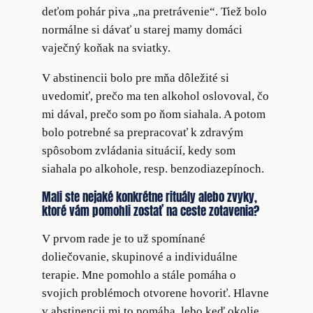
deťom pohár piva „na pretrávenie“. Tiež bolo
normálne si dávať u starej mamy domáci
vaječný koňak na sviatky.
V abstinencii bolo pre mňa dôležité si
uvedomiť, prečo ma ten alkohol oslovoval, čo
mi dával, prečo som po ňom siahala. A potom
bolo potrebné sa prepracovať k zdravým
spôsobom zvládania situácií, kedy som
siahala po alkohole, resp. benzodiazepínoch.
Mali ste nejaké konkrétne rituály alebo zvyky,
ktoré vám pomohli zostať na ceste zotavenia?
V prvom rade je to už spomínané
doliečovanie, skupinové a individuálne
terapie. Mne pomohlo a stále pomáha o
svojich problémoch otvorene hovoriť. Hlavne
v abstinencii mi to pomáha, lebo keď okolie