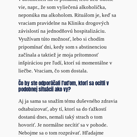
vie, napr., že som vyliečená alkoholička,
neponúka ma alkoholom. Rituálom je, keď sa
vraciam pravidelne na Kliniku drogových
závislostí na jednodňovú hospitalizáciu.
Využívam túto možnosť, lebo si chodím
pripomínať dni, kedy som s abstinenciou
začínala a taktiež je moja prítomnosť
inšpiráciou pre ľudí, ktorí sú momentálne v
liečbe. Vraciam, čo som dostala.
Čo by ste odporúčali ľuďom, ktorí sa ocitli v
podobnej situácii ako vy?
Aj ja sama sa snažím tému duševného zdravia
odtabuizovať, aby tí, ktorí sa do ťažkostí
dostanú dnes, nemali taký strach o tom
hovoriť. Je normálne necítiť sa v pohode.
Nebojme sa o tom rozprávať. Hľadajme