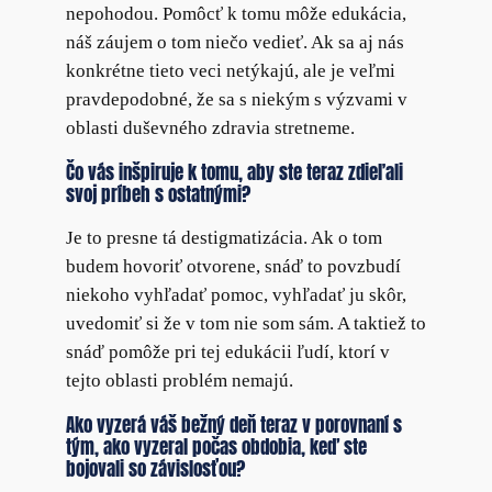
nepohodou. Pomôcť k tomu môže edukácia,
náš záujem o tom niečo vedieť. Ak sa aj nás
konkrétne tieto veci netýkajú, ale je veľmi
pravdepodobné, že sa s niekým s výzvami v
oblasti duševného zdravia stretneme.
Čo vás inšpiruje k tomu, aby ste teraz zdieľali
svoj príbeh s ostatnými?
Je to presne tá destigmatizácia. Ak o tom
budem hovoriť otvorene, snáď to povzbudí
niekoho vyhľadať pomoc, vyhľadať ju skôr,
uvedomiť si že v tom nie som sám. A taktiež to
snáď pomôže pri tej edukácii ľudí, ktorí v
tejto oblasti problém nemajú.
Ako vyzerá váš bežný deň teraz v porovnaní s
tým, ako vyzeral počas obdobia, keď ste
bojovali so závislosťou?