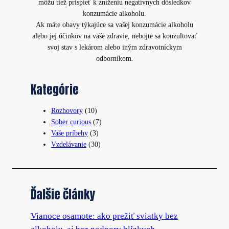
môžu tiež prispieť k zníženiu negatívnych dôsledkov
konzumácie alkoholu.
Ak máte obavy týkajúce sa vašej konzumácie alkoholu
alebo jej účinkov na vaše zdravie, nebojte sa konzultovať
svoj stav s lekárom alebo iným zdravotníckym
odborníkom.
Kategórie
Rozhovory
(10)
Sober curious
(7)
Vaše príbehy
(3)
Vzdelávanie
(30)
Ďalšie články
Vianoce osamote: ako prežiť sviatky bez