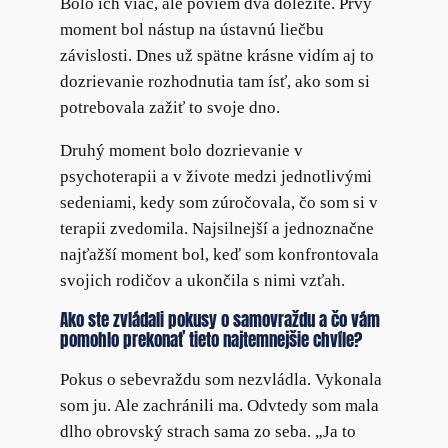
Bolo ich viac, ale poviem dva dôležité. Prvý
moment bol nástup na ústavnú liečbu
závislosti. Dnes už spätne krásne vidím aj to
dozrievanie rozhodnutia tam ísť, ako som si
potrebovala zažiť to svoje dno.
Druhý moment bolo dozrievanie v
psychoterapii a v živote medzi jednotlivými
sedeniami, kedy som zúročovala, čo som si v
terapii zvedomila. Najsilnejší a jednoznačne
najťažší moment bol, keď som konfrontovala
svojich rodičov a ukončila s nimi vzťah.
Ako ste zvládali pokusy o samovraždu a čo vám
pomohlo prekonať tieto najtemnejšie chvíle?
Pokus o sebevraždu som nezvládla. Vykonala
som ju. Ale zachránili ma. Odvtedy som mala
dlho obrovský strach sama zo seba. „Ja to