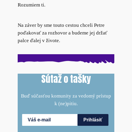
Rozumiem ti.
Na záver by sme touto cestou chceli Petre
poďakovať za rozhovor a budeme jej držať
palce ďalej v živote.
Sútaž o tašky
Buď súčasťou komunity za vedomý prístup
k (ne)pitiu.
Prihlásiť