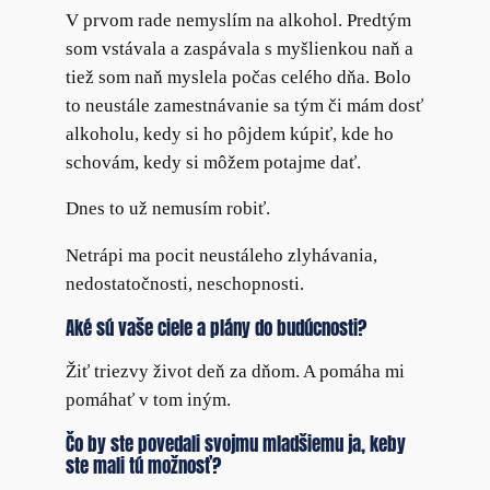
V prvom rade nemyslím na alkohol. Predtým
som vstávala a zaspávala s myšlienkou naň a
tiež som naň myslela počas celého dňa. Bolo
to neustále zamestnávanie sa tým či mám dosť
alkoholu, kedy si ho pôjdem kúpiť, kde ho
schovám, kedy si môžem potajme dať.
Dnes to už nemusím robiť.
Netrápi ma pocit neustáleho zlyhávania,
nedostatočnosti, neschopnosti.
Aké sú vaše ciele a plány do budúcnosti?
Žiť triezvy život deň za dňom. A pomáha mi
pomáhať v tom iným.
Čo by ste povedali svojmu mladšiemu ja, keby
ste mali tú možnosť?