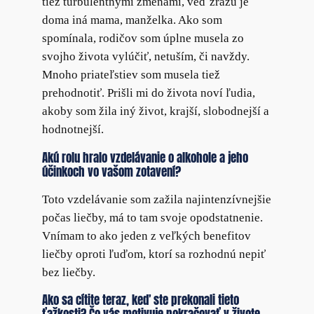
tiež turbulentnými zmenami, veď zrazu je
doma iná mama, manželka. Ako som
spomínala, rodičov som úplne musela zo
svojho života vylúčiť, netuším, či navždy.
Mnoho priateľstiev som musela tiež
prehodnotiť. Prišli mi do života noví ľudia,
akoby som žila iný život, krajší, slobodnejší a
hodnotnejší.
Akú rolu hralo vzdelávanie o alkohole a jeho
účinkoch vo vašom zotavení?
Toto vzdelávanie som zažila najintenzívnejšie
počas liečby, má to tam svoje opodstatnenie.
Vnímam to ako jeden z veľkých benefitov
liečby oproti ľuďom, ktorí sa rozhodnú nepiť
bez liečby.
Ako sa cítite teraz, keď ste prekonali tieto