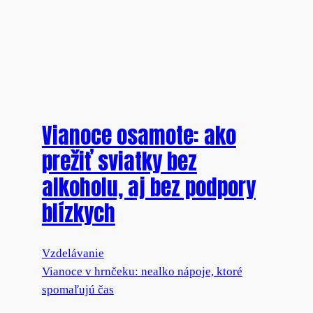
Vianoce osamote: ako
prežiť sviatky bez
alkoholu, aj bez podpory
blízkych
Vzdelávanie
Vianoce v hrnčeku: nealko nápoje, ktoré
spomaľujú čas