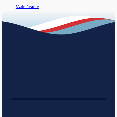
Vzdelávanie
NIE ALKOHOLU
Si sober curious?
Zdieľaj svoj
príbeh a staň sa súčasťou našej
triezvej komunity!