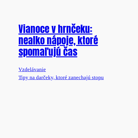
Vianoce v hrnčeku:
nealko nápoje, ktoré
spomaľujú čas
Vzdelávanie
Tipy na darčeky, ktoré zanechajú stopu