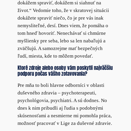
dokážem spraviť, dokážem si siahnuť na
život.“ Vedomie toho, že v skratovej situácii
dokážete spraviť niečo, čo je pre vás inak
nemysliteľné, desí. Dnes viem, že pomáha o
tom hneď hovoriť. Nenechávať si chmúrne
myšlienky pre seba, lebo sa len nabaľujú a
zväčšujú. A samozrejme mať bezpečných
ľudí, miesta, kde to môžem povedať.
Ktoré zdroje alebo osoby vám poskytli najväčšiu
podporu počas vášho zotavovania?
Pre mňa to boli hlavne odborníci v oblasti
duševného zdravia – psychoterapeuti,
psychológovia, psychiatri. A sú dodnes. No
dnes k nim pribudli aj ľudia s podobnými
skúsenosťami a nesmierne mi pomohla práca,
možnosť pracovať v Lige za duševné zdravie.