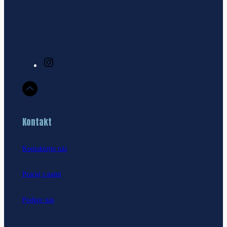
I
n
s
t
a
Kontakt
g
r
Kontaktujte nás
a
m
Pracuj s nami
Podpor nás